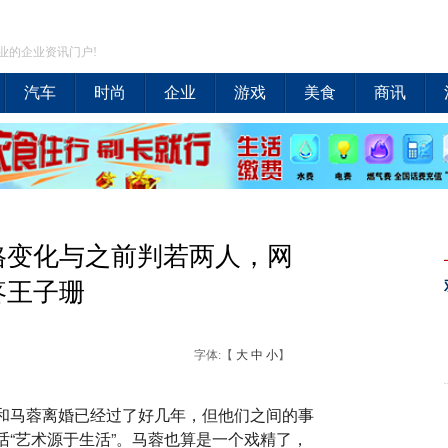
业的企业资讯门户!
汽车
时尚
企业
游戏
美食
商讯
格变化与之前判若两人，网
疼王子珊
字体:【
大
中
小
】
和马蓉离婚已经过了好几年，但他们之间的事
“艺术源于生活”。马蓉也算是一个戏精了，