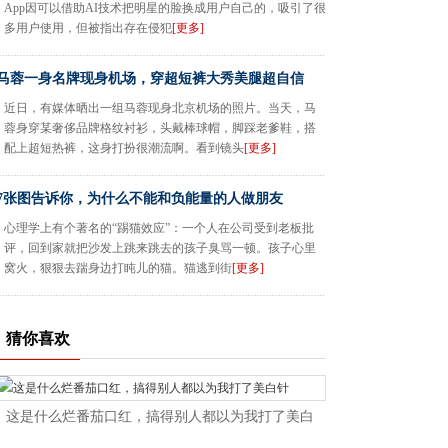
App因可以借助AI技术把明星的脸换成用户自己的，吸引了很
多用户使用，但被指出存在侵犯
[更多]
马蓉一身名牌现身机场，穿超短裤大秀美腿超自信
近日，有媒体晒出一组马蓉现身北京机场的照片。当天，马
蓉身穿某奢侈品牌格纹衬衫，头戴棒球帽，脚踩老爹鞋，搭
配上超短热裤，这身打扮很潮流啊。看到镜头
[更多]
7张图告诉你，为什么不能和负能量的人做朋友
心理学上有个著名的“踢猫效应”：一个人在公司受到老板批
评，回到家就把沙发上跳来跳去的孩子臭骂一顿。孩子心里
窝火，狠狠去踹身边打盹儿的猫。猫逃到街
[更多]
猜你喜欢
这是什么烂番茄口红，搞得别人都以为我打了美白