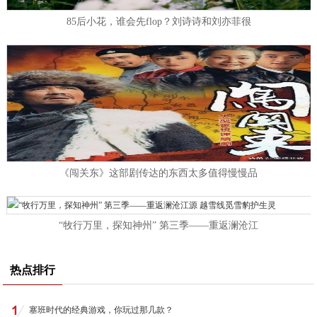
85后小花，谁会先flop？刘诗诗和刘亦菲很
《闯关东》这部剧传达的东西太多值得慢慢品
“牧行万里，探知神州” 第三季——重返澜沧江
热点排行
塞班时代的经典游戏，你玩过那几款？