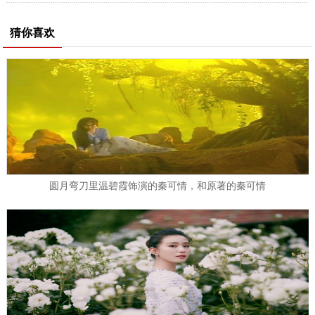
猜你喜欢
圆月弯刀里温碧霞饰演的秦可情，和原著的秦可情