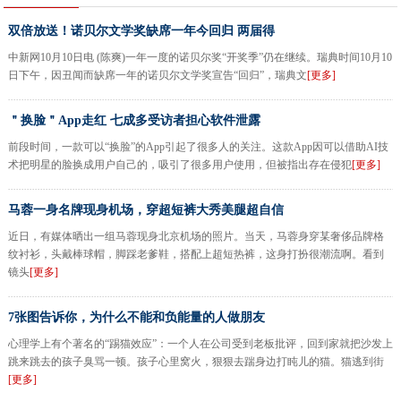
双倍放送！诺贝尔文学奖缺席一年今回归 两届得
中新网10月10日电 (陈爽)一年一度的诺贝尔奖“开奖季”仍在继续。瑞典时间10月10
日下午，因丑闻而缺席一年的诺贝尔文学奖宣告“回归”，瑞典文
[更多]
＂换脸＂App走红 七成多受访者担心软件泄露
前段时间，一款可以“换脸”的App引起了很多人的关注。这款App因可以借助AI技
术把明星的脸换成用户自己的，吸引了很多用户使用，但被指出存在侵犯
[更多]
马蓉一身名牌现身机场，穿超短裤大秀美腿超自信
近日，有媒体晒出一组马蓉现身北京机场的照片。当天，马蓉身穿某奢侈品牌格
纹衬衫，头戴棒球帽，脚踩老爹鞋，搭配上超短热裤，这身打扮很潮流啊。看到
镜头
[更多]
7张图告诉你，为什么不能和负能量的人做朋友
心理学上有个著名的“踢猫效应”：一个人在公司受到老板批评，回到家就把沙发上
跳来跳去的孩子臭骂一顿。孩子心里窝火，狠狠去踹身边打盹儿的猫。猫逃到街
[更多]