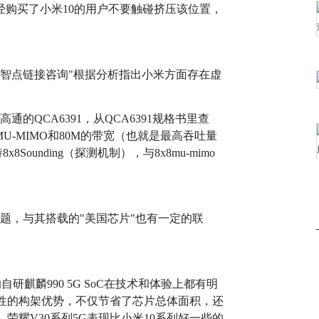
经购买了小米10的用户不要触碰挤压该位置，
主"智点链接咨询"根据分析指出小米方面存在虚
高通的QCA6391，从QCA6391规格书里查
的MU-MIMO和80M的带宽（也就是最高吞吐量
8Sounding（探测机制），与8x8mu-mimo
的问题，与其搭载的"美国芯片"也有一定的联
研麒麟990 5G SoC在技术和体验上都有明
先性的构架优势，不仅节省了芯片总体面积，还
荣耀V30系列5G表现比小米10系列好一些的