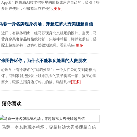
App因可以借助AI技术把明星的脸换成用户自己的，吸引了很
多用户使用，但被指出存在侵犯
[更多]
马蓉一身名牌现身机场，穿超短裤大秀美腿超自信
近日，有媒体晒出一组马蓉现身北京机场的照片。当天，马
蓉身穿某奢侈品牌格纹衬衫，头戴棒球帽，脚踩老爹鞋，搭
配上超短热裤，这身打扮很潮流啊。看到镜头
[更多]
7张图告诉你，为什么不能和负能量的人做朋友
心理学上有个著名的“踢猫效应”：一个人在公司受到老板批
评，回到家就把沙发上跳来跳去的孩子臭骂一顿。孩子心里
窝火，狠狠去踹身边打盹儿的猫。猫逃到街
[更多]
猜你喜欢
马蓉一身名牌现身机场，穿超短裤大秀美腿超自信