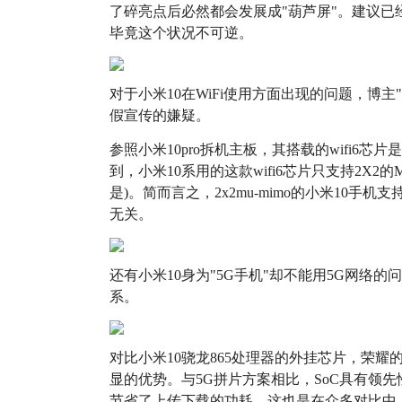
了碎亮点后必然都会发展成"葫芦屏"。建议已
毕竟这个状况不可逆。
对于小米10在WiFi使用方面出现的问题，博
假宣传的嫌疑。
参照小米10pro拆机主板，其搭载的wifi6芯片是
到，小米10系用的这款wifi6芯片只支持2X2
是)。简而言之，2x2mu-mimo的小米10手机支持8x
无关。
还有小米10身为"5G手机"却不能用5G网络
系。
对比小米10骁龙865处理器的外挂芯片，荣耀的自
显的优势。与5G拼片方案相比，SoC具有领
节省了上传下载的功耗，这也是在众多对比中，