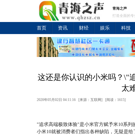
青海之声
打造全面的专
首页
资讯
财经
娱乐
科技
这还是你认识的小米吗？\"追
太
2020年05月02日 04:11:16 [来源：互联网] [
阅读：1615
]
"追求高端极致体验"是小米官方赋予米10系
小米10就被消费者们指出各种缺陷，无疑是