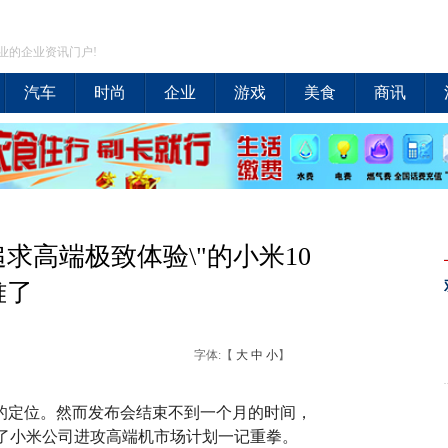
业的企业资讯门户!
汽车
时尚
企业
游戏
美食
商讯
求高端极致体验\"的小米10
难了
字体:【
大
中
小
】
列的定位。然而发布会结束不到一个月的时间，
给了小米公司进攻高端机市场计划一记重拳。