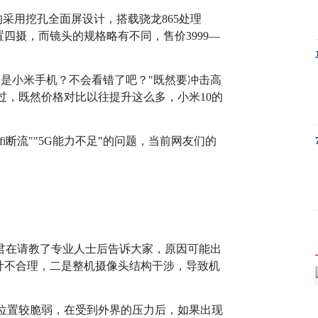
，均采用挖孔全面屏设计，搭载骁龙865处理
四摄，而镜头的规格略有不同，售价3999—
定是小米手机？不会看错了吧？"既然要冲击高
过，既然价格对比以往提升这么多，小米10的
fi断流""5G能力不足"的问题，当前网友们的
码君在请教了专业人士后告诉大家，原因可能出
计不合理，二是整机摄像头结构干涉，导致机
屏位置较脆弱，在受到外界的压力后，如果出现