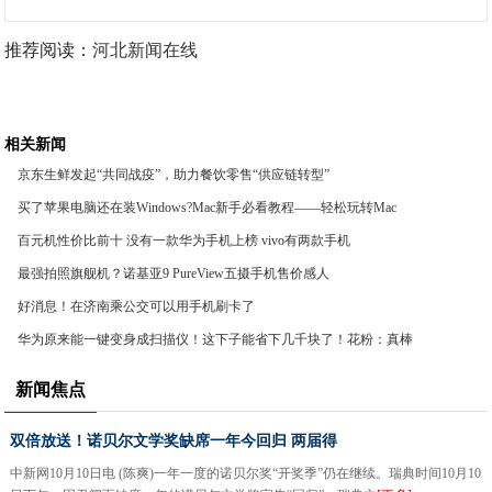
推荐阅读：
河北新闻在线
相关新闻
京东生鲜发起“共同战疫”，助力餐饮零售“供应链转型”
买了苹果电脑还在装Windows?Mac新手必看教程——轻松玩转Mac
OS
百元机性价比前十 没有一款华为手机上榜 vivo有两款手机
最强拍照旗舰机？诺基亚9 PureView五摄手机售价感人
好消息！在济南乘公交可以用手机刷卡了
华为原来能一键变身成扫描仪！这下子能省下几千块了！花粉：真棒
新闻焦点
双倍放送！诺贝尔文学奖缺席一年今回归 两届得
中新网10月10日电 (陈爽)一年一度的诺贝尔奖“开奖季”仍在继续。瑞典时间10月10