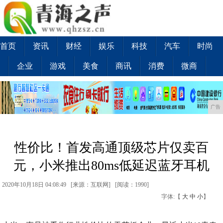
首页
资讯
财经
娱乐
科技
汽车
时尚
企业
游戏
美食
商讯
消费
微商
广告
性价比！首发高通顶级芯片仅卖百
元，小米推出80ms低延迟蓝牙耳机
2020年10月18日 04:08:49 [来源：互联网] [
阅读：1990
]
字体:【
大
中
小
】