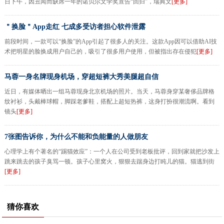
日下午，因丑闻而缺席一年的诺贝尔文学奖宣告“回归”，瑞典文
[更多]
＂换脸＂App走红 七成多受访者担心软件泄露
前段时间，一款可以“换脸”的App引起了很多人的关注。这款App因可以借助AI技
术把明星的脸换成用户自己的，吸引了很多用户使用，但被指出存在侵犯
[更多]
马蓉一身名牌现身机场，穿超短裤大秀美腿超自信
近日，有媒体晒出一组马蓉现身北京机场的照片。当天，马蓉身穿某奢侈品牌格
纹衬衫，头戴棒球帽，脚踩老爹鞋，搭配上超短热裤，这身打扮很潮流啊。看到
镜头
[更多]
7张图告诉你，为什么不能和负能量的人做朋友
心理学上有个著名的“踢猫效应”：一个人在公司受到老板批评，回到家就把沙发上
跳来跳去的孩子臭骂一顿。孩子心里窝火，狠狠去踹身边打盹儿的猫。猫逃到街
[更多]
猜你喜欢