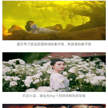
圆月弯刀里温碧霞饰演的秦可情，和原著的秦可情
85后小花，谁会先flop？刘诗诗和刘亦菲很