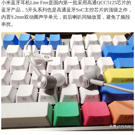
小米蓝牙耳机Line Free是国内第一批采用高通QCC5125芯片的
蓝牙产品，5开头系列也是高通蓝牙SoC主控芯片的顶级之作，
内置9.2mm双动圈声学单元，前后喇叭同轴放置，避免了频段
串扰。