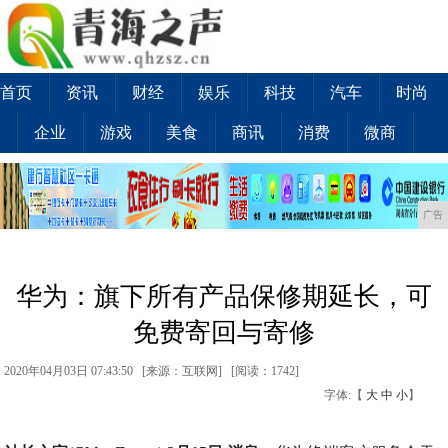
首页
资讯
财经
娱乐
科技
汽车
时尚
企业
游戏
美食
商讯
消费
微商
广告
华为：旗下所有产品保修期延长，可
免费寄回与寄修
2020年04月03日 07:43:50 [来源：互联网] [
阅读：1742
]
字体:【
大
中
小
】