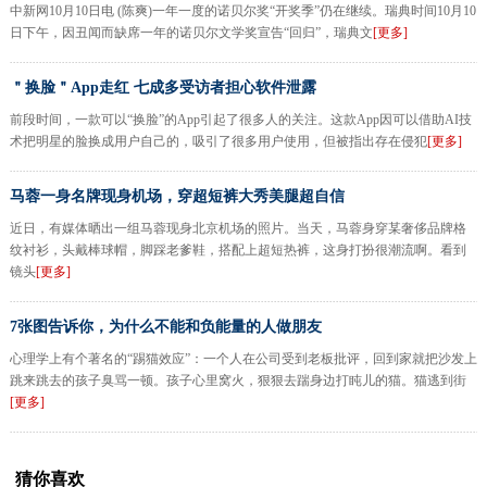
中新网10月10日电 (陈爽)一年一度的诺贝尔奖“开奖季”仍在继续。瑞典时间10月10
日下午，因丑闻而缺席一年的诺贝尔文学奖宣告“回归”，瑞典文
[更多]
＂换脸＂App走红 七成多受访者担心软件泄露
前段时间，一款可以“换脸”的App引起了很多人的关注。这款App因可以借助AI技
术把明星的脸换成用户自己的，吸引了很多用户使用，但被指出存在侵犯
[更多]
马蓉一身名牌现身机场，穿超短裤大秀美腿超自信
近日，有媒体晒出一组马蓉现身北京机场的照片。当天，马蓉身穿某奢侈品牌格
纹衬衫，头戴棒球帽，脚踩老爹鞋，搭配上超短热裤，这身打扮很潮流啊。看到
镜头
[更多]
7张图告诉你，为什么不能和负能量的人做朋友
心理学上有个著名的“踢猫效应”：一个人在公司受到老板批评，回到家就把沙发上
跳来跳去的孩子臭骂一顿。孩子心里窝火，狠狠去踹身边打盹儿的猫。猫逃到街
[更多]
猜你喜欢