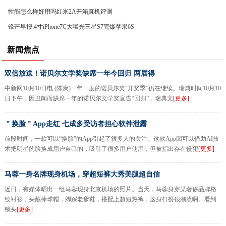
性能怎么样好用吗红米2A开箱真机评测
锋芒早报:4寸iPhone7C大曝光三星S7完爆苹果6S
新闻焦点
双倍放送！诺贝尔文学奖缺席一年今回归 两届得
中新网10月10日电 (陈爽)一年一度的诺贝尔奖“开奖季”仍在继续。瑞典时间10月10
日下午，因丑闻而缺席一年的诺贝尔文学奖宣告“回归”，瑞典文
[更多]
＂换脸＂App走红 七成多受访者担心软件泄露
前段时间，一款可以“换脸”的App引起了很多人的关注。这款App因可以借助AI技
术把明星的脸换成用户自己的，吸引了很多用户使用，但被指出存在侵犯
[更多]
马蓉一身名牌现身机场，穿超短裤大秀美腿超自信
近日，有媒体晒出一组马蓉现身北京机场的照片。当天，马蓉身穿某奢侈品牌格
纹衬衫，头戴棒球帽，脚踩老爹鞋，搭配上超短热裤，这身打扮很潮流啊。看到
镜头
[更多]