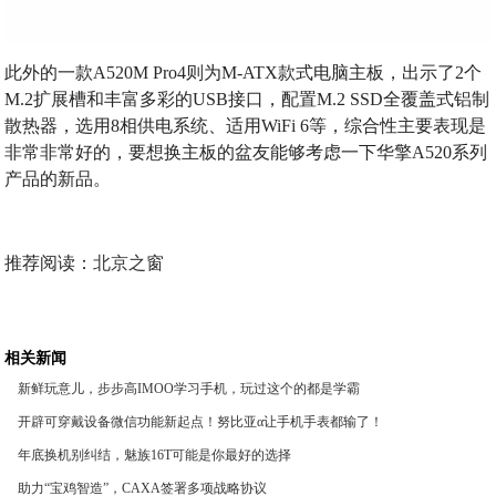
此外的一款A520M Pro4则为M-ATX款式电脑主板，出示了2个
M.2扩展槽和丰富多彩的USB接口，配置M.2 SSD全覆盖式铝制
散热器，选用8相供电系统、适用WiFi 6等，综合性主要表现是
非常非常好的，要想换主板的盆友能够考虑一下华擎A520系列
产品的新品。
推荐阅读：
北京之窗
相关新闻
新鲜玩意儿，步步高IMOO学习手机，玩过这个的都是学霸
开辟可穿戴设备微信功能新起点！努比亚α让手机手表都输了！
年底换机别纠结，魅族16T可能是你最好的选择
助力“宝鸡智造”，CAXA签署多项战略协议