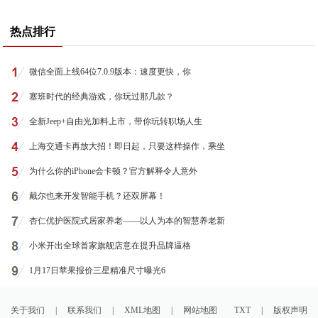
热点排行
微信全面上线64位7.0.9版本：速度更快，你
塞班时代的经典游戏，你玩过那几款？
全新Jeep+自由光加料上市，带你玩转职场人生
上海交通卡再放大招！即日起，只要这样操作，乘坐
为什么你的iPhone会卡顿？官方解释令人意外
戴尔也来开发智能手机？还双屏幕！
杏仁优护医院式居家养老——以人为本的智慧养老新
小米开出全球首家旗舰店意在提升品牌逼格
1月17日苹果报价三星精准尺寸曝光6
关于我们
|
联系我们
|
XML地图
|
网站地图
TXT
|
版权声明