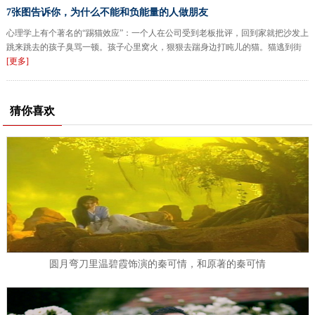
7张图告诉你，为什么不能和负能量的人做朋友
心理学上有个著名的“踢猫效应”：一个人在公司受到老板批评，回到家就把沙发上
跳来跳去的孩子臭骂一顿。孩子心里窝火，狠狠去踹身边打盹儿的猫。猫逃到街
[更多]
猜你喜欢
圆月弯刀里温碧霞饰演的秦可情，和原著的秦可情