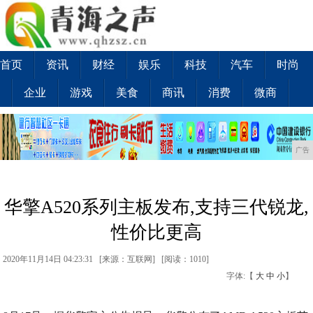
首页
资讯
财经
娱乐
科技
汽车
时尚
企业
游戏
美食
商讯
消费
微商
广告
华擎A520系列主板发布,支持三代锐龙,
性价比更高
2020年11月14日 04:23:31 [来源：互联网] [
阅读：1010
]
字体:【
大
中
小
】