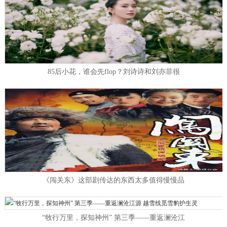
85后小花，谁会先flop？刘诗诗和刘亦菲很
《闯关东》这部剧传达的东西太多值得慢慢品
“牧行万里，探知神州” 第三季——重返澜沧江