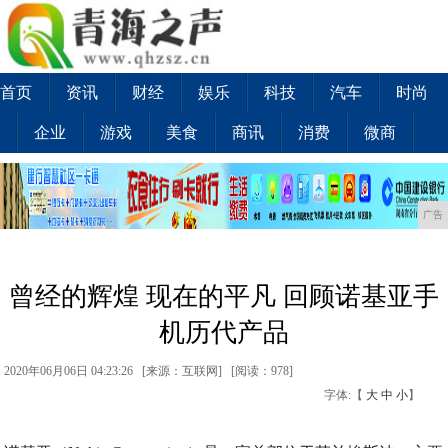
首页
资讯
财经
娱乐
科技
汽车
时尚
企业
游戏
美食
商讯
消费
微商
广告
曾经的辉煌 现在的平凡 回顾诺基亚手
机历代产品
2020年06月06日 04:23:26 [来源：互联网] [
阅读：978
]
字体:【
大
中
小
】