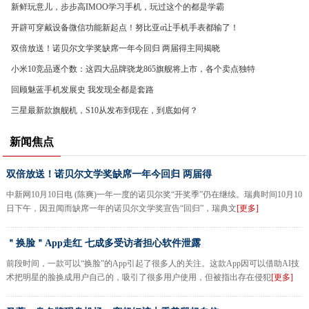
新鲜玩意儿，步步高IMOO学习手机，玩过这个的都是学霸
开辟可穿戴设备微信功能新起点！努比亚α让手机手表都输了！
双倍放送！诺贝尔文学奖缺席一年今回归 两届得主同揭晓
小米10竞品逐个数：这四大品牌骁龙865旗舰将上市，各个卖点独特
回顾魅蓝手机发展史 我发现全都是套路
三星最新款旗舰机，S10从发布到现在，到底如何？
新闻焦点
双倍放送！诺贝尔文学奖缺席一年今回归 两届得
中新网10月10日电 (陈爽)一年一度的诺贝尔奖“开奖季”仍在继续。瑞典时间10月10
日下午，因丑闻而缺席一年的诺贝尔文学奖宣告“回归”，瑞典文
[更多]
＂换脸＂App走红 七成多受访者担心软件泄露
前段时间，一款可以“换脸”的App引起了很多人的关注。这款App因可以借助AI技
术把明星的脸换成用户自己的，吸引了很多用户使用，但被指出存在侵犯
[更多]