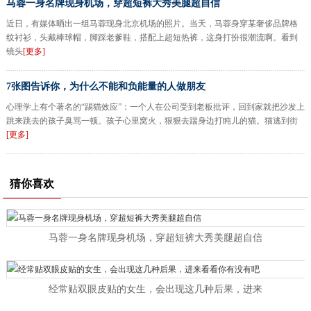
马蓉一身名牌现身机场，穿超短裤大秀美腿超自信
近日，有媒体晒出一组马蓉现身北京机场的照片。当天，马蓉身穿某奢侈品牌格
纹衬衫，头戴棒球帽，脚踩老爹鞋，搭配上超短热裤，这身打扮很潮流啊。看到
镜头
[更多]
7张图告诉你，为什么不能和负能量的人做朋友
心理学上有个著名的“踢猫效应”：一个人在公司受到老板批评，回到家就把沙发上
跳来跳去的孩子臭骂一顿。孩子心里窝火，狠狠去踹身边打盹儿的猫。猫逃到街
[更多]
猜你喜欢
马蓉一身名牌现身机场，穿超短裤大秀美腿超自信
经常贴双眼皮贴的女生，会出现这几种后果，进来